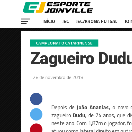
INÍCIO
JEC
JEC/KRONA FUTSAL
JOI
CAMPEONATO CATARINENSE
Zagueiro Dudu
28 de novembro de 2018
Depois de
João Ananias,
o novo 
zagueiro
Dudu
, de 24 anos, que d
neste ano. Com 1,87m o jogador, f
atuou como lateral direito em outr