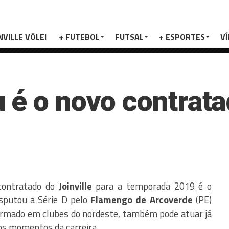
NVILLE VÔLEI
+ FUTEBOL
FUTSAL
+ ESPORTES
V
 é o novo contrat
contratado do
Joinville
para a temporada 2019 é o
isputou a Série D pelo
Flamengo
de Arcoverde
(PE)
ormado em clubes do nordeste, também pode atuar já
os momentos da carreira.