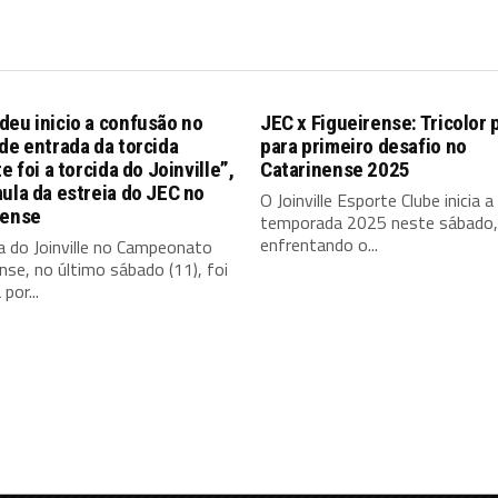
eu inicio a confusão no
JEC x Figueirense: Tricolor 
de entrada da torcida
para primeiro desafio no
te foi a torcida do Joinville”,
Catarinense 2025
ula da estreia do JEC no
O Joinville Esporte Clube inicia a
nense
temporada 2025 neste sábado, 
enfrentando o...
a do Joinville no Campeonato
nse, no último sábado (11), foi
por...