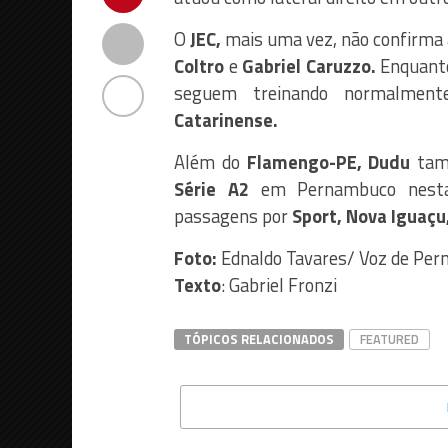
O
JEC,
mais uma vez, não confirma a
Coltro
e
Gabriel Caruzzo.
Enquanto
seguem treinando normalment
Catarinense.
Além do
Flamengo-PE, Dudu
tam
Série
A2
em Pernambuco nesta 
passagens por
Sport, Nova Iguaçu,
Foto:
Ednaldo Tavares/ Voz de Pe
Texto
: Gabriel Fronzi
TÓPICOS RELACIONADOS
FEATURED