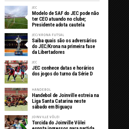
JEC
Modelo de SAF do JEC pode não
ter CEO atuando no clube;
Presidente adota cautela
JEC/KRONA FUTSAL
Saiba quais são os adversários
do JEC/Krona na primeira fase
da Libertadores
JEC
JEC conhece datas e horários
dos jogos do turno da Série D
HANDEBOL
Handebol de Joinville estreia na
Liga Santa Catarina neste
sábado em Biguaçu
JOINVILLE VÔLEI
Torcida do Joinville Vôlei
esgota ingressos para partida