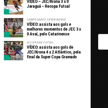
VÍDEO – JEC/Krona 3 x 0
Jaraguá – Recopa Futsal
CAMPEONATO CATARINENSE
VÍDEO: assista aos gols e
melhores momentos de JEC 3 x
0 Avaí, pelo Catarinense
JEC/KRONA FUTSAL
VÍDEO: assista aos gols de
JEC/Krona 4 x 2 Atlântico, pela
final da Super Copa Gramado