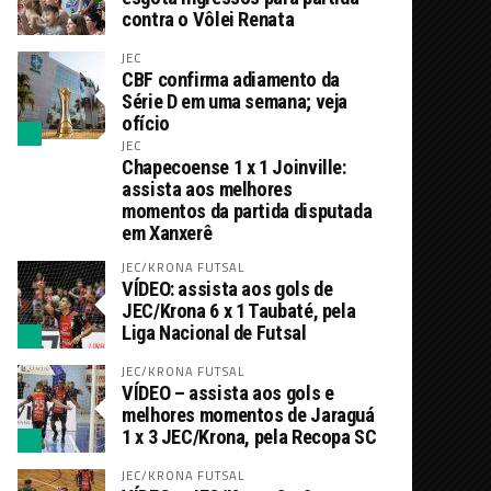
contra o Vôlei Renata
JEC
CBF confirma adiamento da
Série D em uma semana; veja
ofício
JEC
Chapecoense 1 x 1 Joinville:
assista aos melhores
momentos da partida disputada
em Xanxerê
JEC/KRONA FUTSAL
VÍDEO: assista aos gols de
JEC/Krona 6 x 1 Taubaté, pela
Liga Nacional de Futsal
JEC/KRONA FUTSAL
VÍDEO – assista aos gols e
melhores momentos de Jaraguá
1 x 3 JEC/Krona, pela Recopa SC
JEC/KRONA FUTSAL