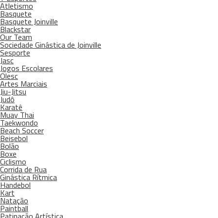
Atletismo
Basquete
Basquete Joinville
Blackstar
Our Team
Sociedade Ginástica de Joinville
Sesporte
Jasc
Jogos Escolares
Olesc
Artes Marciais
Jiu-Jitsu
Judô
Karatê
Muay Thai
Taekwondo
Beach Soccer
Beisebol
Bolão
Boxe
Ciclismo
Corrida de Rua
Ginástica Rítmica
Handebol
Kart
Natação
Paintball
Patinação Artística