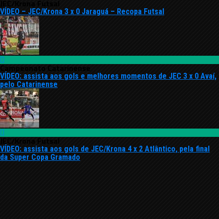
JEC/Krona Futsal
VÍDEO – JEC/Krona 3 x 0 Jaraguá – Recopa Futsal
Campeonato Catarinense
VÍDEO: assista aos gols e melhores momentos de JEC 3 x 0 Avaí,
pelo Catarinense
JEC/Krona Futsal
VÍDEO: assista aos gols de JEC/Krona 4 x 2 Atlântico, pela final
da Super Copa Gramado