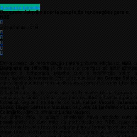
Basquete Joinville
Basquete Joinville acerta pacote de renovações para o
NBB
3 de julho de 2018
Em processo de reformulação para a próxima edição do
NBB
, 
Basquete de Joinville
já renovou o contrato de sete atleta
visando a temporada. Mesmo com a indefinição sobre a
continuidade da comissão técnica comandada por
George
Salles
,
a gestão já garantiu uma espinha dorsal com atletas identificados
com a cidade.
A tendência é que o grupo inicie os treinamentos nas próximas
semanas, visando a preparação para os
JASC
e também para 
Estadual. Seguem na equipe os alas
Felipe
Vezaro
,
Jeferson
Socas
,
Diego
Santos
e
Maxsuel
, os pivôs
Zé Jerônimo
e
Lucas
Colimério
, além do armador
Lucas Vezaro.
No último mês, a equipe joinvilense havia acenado com a
possibilidade de abrir mão da participação no
NBB
, caso os
investimentos não fossem valiosos para a formação de um time
competitivo. Até o presente momento, o grupo segue confirmado
na elite do basquete nacional, porém mantém a incessante busca