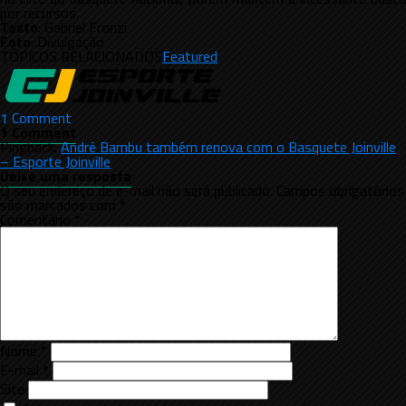
por recursos.
Texto
: Gabriel Fronzi
Foto
: Divulgação
TÓPICOS RELACIONADOS
Featured
1 Comment
1 Comment
Pingback:
André Bambu também renova com o Basquete Joinville
– Esporte Joinville
Deixe uma resposta
O seu endereço de e-mail não será publicado.
Campos obrigatórios
são marcados com
*
Comentário
*
Nome
*
E-mail
*
Site