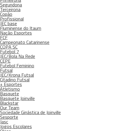
Primeirona
Segundona
Terceirona
Copão
Profissional
JEC base
Fluminense do Itaum
Nação Esportes
FCF
Campeonato Catarinense
COPA SC
Futebol 7
JEC/Bola Na Rede
CEPE
Futebol Feminino
Futsal
JEC/Krona Futsal
Citadino Futsal
+ Esportes
Atletismo
Basquete
Basquete Joinville
Blackstar
Our Team
Sociedade Ginástica de Joinville
Sesporte
Jasc
Jogos Escolares