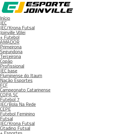
Início
JEC
JEC/Krona Futsal
Joinville Vôlei
+ Futebol
AMADOR
Primeirona
Segundona
Terceirona
Copão
Profissional
JEC base
Fluminense do Itaum
Nação Esportes
FCF
Campeonato Catarinense
COPA SC
Futebol 7
JEC/Bola Na Rede
CEPE
Futebol Feminino
Futsal
JEC/Krona Futsal
Citadino Futsal
+ Esportes