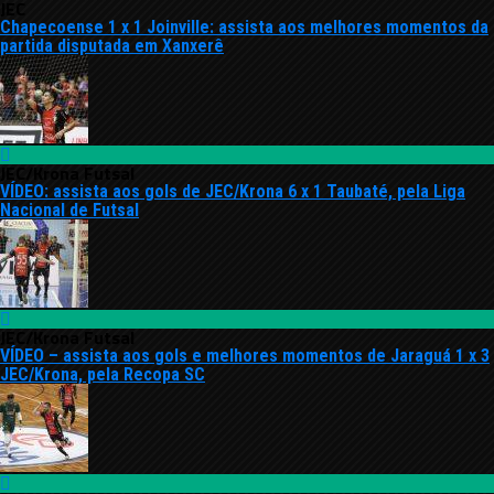
JEC
Chapecoense 1 x 1 Joinville: assista aos melhores momentos da
partida disputada em Xanxerê
JEC/Krona Futsal
VÍDEO: assista aos gols de JEC/Krona 6 x 1 Taubaté, pela Liga
Nacional de Futsal
JEC/Krona Futsal
VÍDEO – assista aos gols e melhores momentos de Jaraguá 1 x 3
JEC/Krona, pela Recopa SC