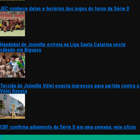
JEC
JEC conhece datas e horários dos jogos do turno da Série D
Handebol
Handebol de Joinville estreia na Liga Santa Catarina neste
sábado em Biguaçu
Joinville Vôlei
Torcida do Joinville Vôlei esgota ingressos para partida contra o
Vôlei Renata
JEC
CBF confirma adiamento da Série D em uma semana; veja ofício