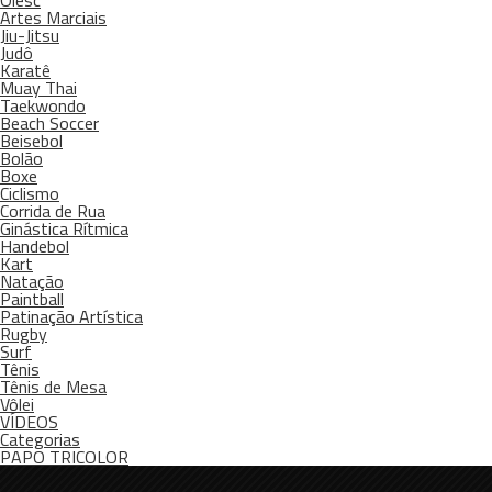
Olesc
Artes Marciais
Jiu-Jitsu
Judô
Karatê
Muay Thai
Taekwondo
Beach Soccer
Beisebol
Bolão
Boxe
Ciclismo
Corrida de Rua
Ginástica Rítmica
Handebol
Kart
Natação
Paintball
Patinação Artística
Rugby
Surf
Tênis
Tênis de Mesa
Vôlei
VÍDEOS
Categorias
PAPO TRICOLOR