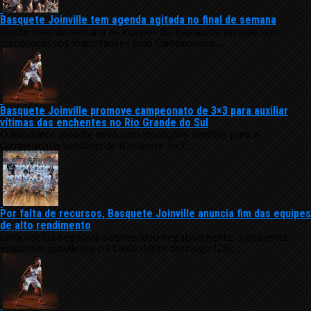
Basquete Joinville tem agenda agitada no final de semana
Neste final de semana as equipes do Basquete Joinville têm
compromissos importantes pelo Campeonato...
Basquete Joinville promove campeonato de 3×3 para auxiliar
vítimas das enchentes no Rio Grande do Sul
O Basquete Joinville está com inscrições abertas para o
Campeonato Solidário de Basquete 3×3....
Por falta de recursos, Basquete Joinville anuncia fim das equipes
de alto rendimento
Uma notícia negativa surpreendeu negativamente o ambiente
esportivo joinvilense na tarde deste domingo (26)....