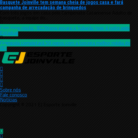
Basquete Joinville tem semana cheia de jogos casa e fará
campanha de arrecadação de brinquedos
Com três jogos em casa pelo Campenato Catarinense Adulto de
basquete, a equipe do...
Com time misto, JEC/Krona encara o Tubarão hoje à noite pelo
Estadual
Grampola completará 50 jogos com a terceira melhor média do
JEC
Sobre nós
Fale conosco
Notícias
Copyright © 2021 EJ Esporte Joinville