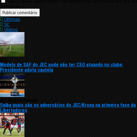
Salvar meus dados neste navegador para a próxima vez que eu
comentar.
Últimas
SC
Vídeos
JEC
Modelo de SAF do JEC pode não ter CEO atuando no clube;
Presidente adota cautela
JEC/Krona Futsal
Saiba quais são os adversários do JEC/Krona na primeira fase da
Libertadores