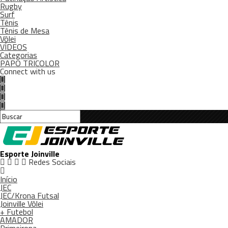
Rugby
Surf
Tênis
Tênis de Mesa
Vôlei
VÍDEOS
Categorias
PAPO TRICOLOR
Connect with us
Esporte Joinville
Redes Sociais
Início
JEC
JEC/Krona Futsal
Joinville Vôlei
+ Futebol
AMADOR