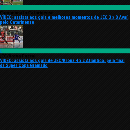
Campeonato Catarinense
VÍDEO: assista aos gols e melhores momentos de JEC 3 x 0 Avaí,
pelo Catarinense
JEC/Krona Futsal
VÍDEO: assista aos gols de JEC/Krona 4 x 2 Atlântico, pela final
da Super Copa Gramado