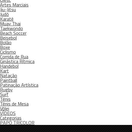
Olesc
Artes Marciais
Jiu-Jitsu
Judô
Karatê
Muay Thai
Taekwondo
Beach Soccer
Beisebol
Bolão
Boxe
Ciclismo
Corrida de Rua
Ginástica Rítmica
Handebol
Kart
Natação
Paintball
Patinação Artística
Rugby
Surf
Tênis
Tênis de Mesa
Vôlei
VÍDEOS
Categorias
PAPO TRICOLOR