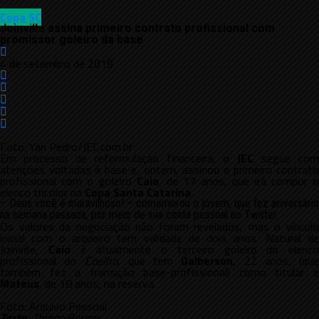
Copa SC
Joinville assina primeiro contrato profissional com
promissor goleiro da base
4 de setembro de 2019
Foto: Yan Pedro/JEC.com.br
Em processo de reformulação financeira, o
JEC
segue com
atenções voltadas à base e, ontem, assinou o primeiro contrato
profissional com o goleiro
Caio
, de 17 anos, que irá compor 
elenco tricolor na
Copa Santa Catarina
.
– Deus você é maravilhoso! – comemorou o jovem, que fez aniversário
na semana passada, por meio de sua conta pessoal no Twitter.
Os valores da negociação não foram revelados, mas o vínculo
inicial com o arqueiro tem validade de dois anos. Natural de
Joinville,
Caio
é atualmente o terceiro goleiro do elenco
profissional do
Coelho
, que tem
Dalberson
, 22 anos, (que
também fez a transição base-profissional) como titular e
Mateus
, de 18 anos, na reserva.
Foto: Arquivo Pessoal
Texto
: Thiago Borges