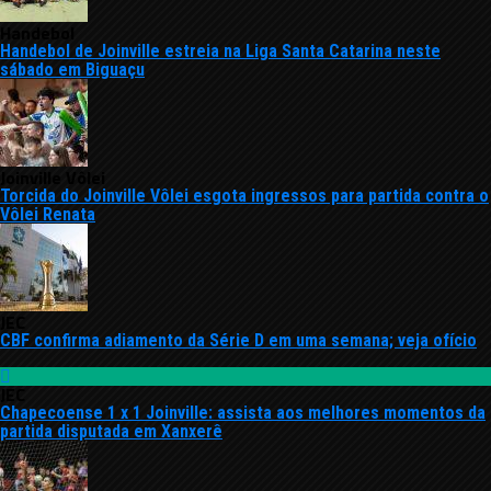
Handebol
Handebol de Joinville estreia na Liga Santa Catarina neste
sábado em Biguaçu
Joinville Vôlei
Torcida do Joinville Vôlei esgota ingressos para partida contra o
Vôlei Renata
JEC
CBF confirma adiamento da Série D em uma semana; veja ofício
JEC
Chapecoense 1 x 1 Joinville: assista aos melhores momentos da
partida disputada em Xanxerê