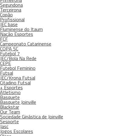
Primeirona
Segundona
Terceirona
Copão
Profissional
JEC base
Fluminense do Itaum
Nação Esportes
FCF
Campeonato Catarinense
COPA SC
Futebol 7
JEC/Bola Na Rede
CEPE
Futebol Feminino
Futsal
JEC/Krona Futsal
Citadino Futsal
+ Esportes
Atletismo
Basquete
Basquete Joinville
Blackstar
Our Team
Sociedade Ginástica de Joinville
Sesporte
Jasc
Jogos Escolares