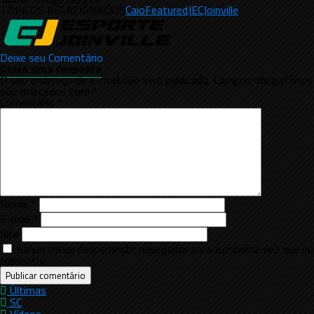
TÓPICOS RELACIONADOS
Caio
Featured
JEC
Joinville
Deixe seu Comentário
Deixe uma resposta
O seu endereço de e-mail não será publicado.
Campos obrigatórios
são marcados com
*
Comentário
*
Nome
*
E-mail
*
Site
Salvar meus dados neste navegador para a próxima vez que eu
comentar.
Últimas
SC