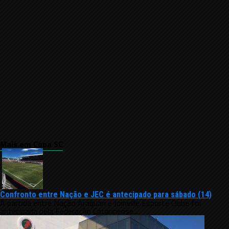
Mais em Copa SC
Confronto entre Nação e JEC é antecipado para sábado (14)
A partida entre Nação Araquari e Joinville Esporte Clube foi
antecipada pela Federação Catarinense...