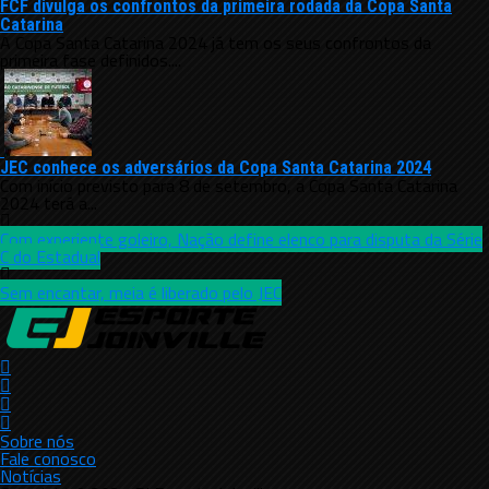
FCF divulga os confrontos da primeira rodada da Copa Santa
Catarina
A Copa Santa Catarina 2024 já tem os seus confrontos da
primeira fase definidos....
JEC conhece os adversários da Copa Santa Catarina 2024
Com início previsto para 8 de setembro, a Copa Santa Catarina
2024 terá a...
Com experiente goleiro, Nação define elenco para disputa da Série
C do Estadual
Sem encantar, meia é liberado pelo JEC
Sobre nós
Fale conosco
Notícias