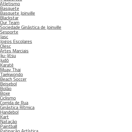
Atletismo
Basquete
Basquete Joinville
Blackstar
Our Team
Sociedade Ginástica de Joinville
Sesporte
Jasc
Jogos Escolares
Olesc
Artes Marciais
Jiu-Jitsu
Judô
Karatê
Muay Thai
Taekwondo
Beach Soccer
Beisebol
Bolão
Boxe
Ciclismo
Corrida de Rua
Ginástica Rítmica
Handebol
Kart
Natação
Paintball
Patinação Artística