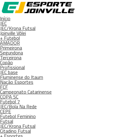
Início
JEC
JEC/Krona Futsal
Joinville Vôlei
+ Futebol
AMADOR
Primeirona
Segundona
Terceirona
Copão
Profissional
JEC base
Fluminense do Itaum
Nação Esportes
FCF
Campeonato Catarinense
COPA SC
Futebol 7
JEC/Bola Na Rede
CEPE
Futebol Feminino
Futsal
JEC/Krona Futsal
Citadino Futsal
+ Esportes