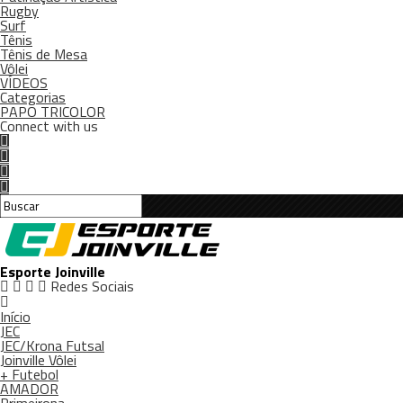
Rugby
Surf
Tênis
Tênis de Mesa
Vôlei
VÍDEOS
Categorias
PAPO TRICOLOR
Connect with us
Esporte Joinville
Redes Sociais
Início
JEC
JEC/Krona Futsal
Joinville Vôlei
+ Futebol
AMADOR