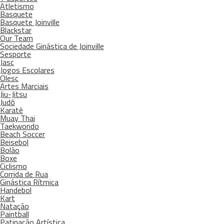
Atletismo
Basquete
Basquete Joinville
Blackstar
Our Team
Sociedade Ginástica de Joinville
Sesporte
Jasc
Jogos Escolares
Olesc
Artes Marciais
Jiu-Jitsu
Judô
Karatê
Muay Thai
Taekwondo
Beach Soccer
Beisebol
Bolão
Boxe
Ciclismo
Corrida de Rua
Ginástica Rítmica
Handebol
Kart
Natação
Paintball
Patinação Artística