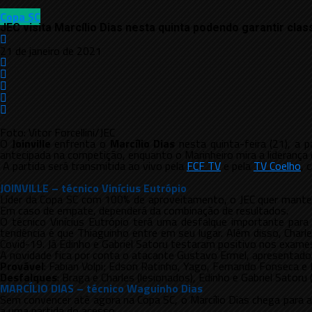
Copa SC
JEC visita Marcílio Dias nesta quinta podendo garantir cla
21 de janeiro de 2021
Foto: Vitor Forcellini/JEC
O
Joinville
enfrenta o
Marcílio Dias
nesta quinta-feira (21), a p
antecipada na competição, enquanto o Marinheiro mira a lideranç
A partida será transmitida ao vivo pela
FCF TV
e pela
TV Coelho
, 
JOINVILLE – técnico Vinícius Eutrópio
Líder da Copa SC com 100% de aproveitamento, o JEC quer manter a 
Em caso de empate, dependerá da combinação de resultados.
O técnico Vinícius Eutrópio terá uma desfalque importante para
tendência é que Thiaguinho entre em seu lugar. Além disso, Charl
Covid-19. Já Edinho e Gabriel Satoru testaram positivo nos exame
A novidade fica por conta o atacante Gustavo Ermel, apresentado 
Provável
: Fabian Volpi; Edson Ratinho, Yago, Fernando Fonseca e
Desfalques
: Braga e Charles (lesionados), Edinho e Gabriel Satoru 
MARCÍLIO DIAS – técnico Waguinho Dias
Sem convencer até agora na Copa SC, o Marcílio Dias chega para a p
a uma partida do acesso.