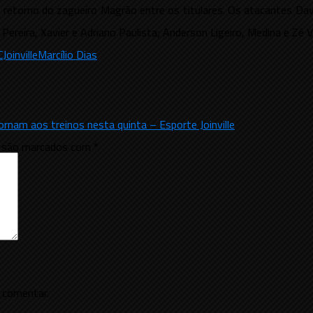
retorno do zagueiro Magrão entre os titulares. Os atacantes Davi
 Pereira, Xavier e Adriano Paulista; Anderson Ligeiro, Medina e Zé Vi
C
Joinville
Marcílio Dias
ornam aos treinos nesta quinta – Esporte Joinville
s são marcados com
*
 comentar.