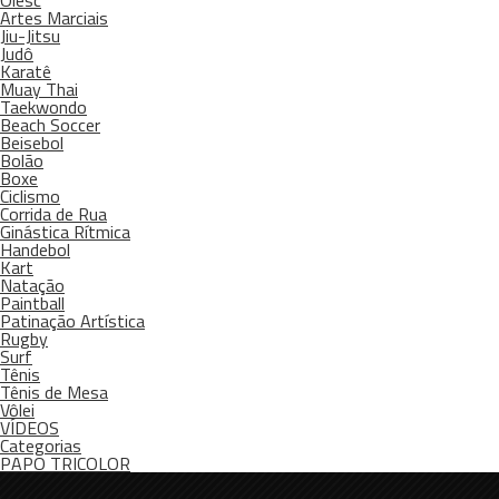
Olesc
Artes Marciais
Jiu-Jitsu
Judô
Karatê
Muay Thai
Taekwondo
Beach Soccer
Beisebol
Bolão
Boxe
Ciclismo
Corrida de Rua
Ginástica Rítmica
Handebol
Kart
Natação
Paintball
Patinação Artística
Rugby
Surf
Tênis
Tênis de Mesa
Vôlei
VÍDEOS
Categorias
PAPO TRICOLOR