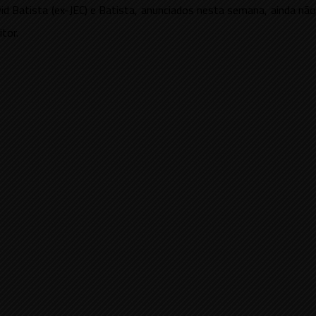
d Batista (ex-JEC) e Batista, anunciados nesta semana, ainda não
tor.