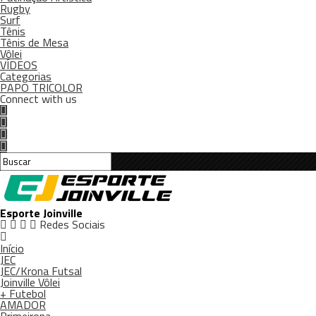
Rugby
Surf
Tênis
Tênis de Mesa
Vôlei
VÍDEOS
Categorias
PAPO TRICOLOR
Connect with us
Esporte Joinville
Redes Sociais
Início
JEC
JEC/Krona Futsal
Joinville Vôlei
+ Futebol
AMADOR