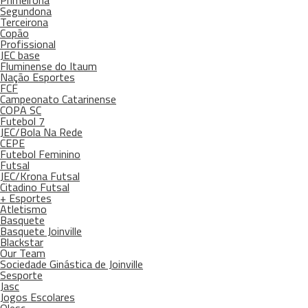
Primeirona
Segundona
Terceirona
Copão
Profissional
JEC base
Fluminense do Itaum
Nação Esportes
FCF
Campeonato Catarinense
COPA SC
Futebol 7
JEC/Bola Na Rede
CEPE
Futebol Feminino
Futsal
JEC/Krona Futsal
Citadino Futsal
+ Esportes
Atletismo
Basquete
Basquete Joinville
Blackstar
Our Team
Sociedade Ginástica de Joinville
Sesporte
Jasc
Jogos Escolares