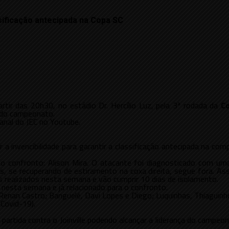
ssificação antecipada na Copa SC
artir das 20h30, no estádio Dr. Hercílio Luz, pela 3ª rodada da
Co
a do campeonato.
canal do JEC no Youtube.
invencibilidade para garantir a classificação antecipada na compe
 o confronto: Alison Mira. O atacante foi diagnosticado com um
es, se recuperando de estiramento na coxa direita, segue fora. As
s realizados nesta semana e vão cumprir 10 dias de isolamento.
nesta semana e já relacionado para o confronto.
 Renan Castro; Banguelê, Davi Lopes e Diego; Luquinhas, Thiaguinh
(Covid-19).
artida contra o Joinville podendo alcançar a liderança do campeona