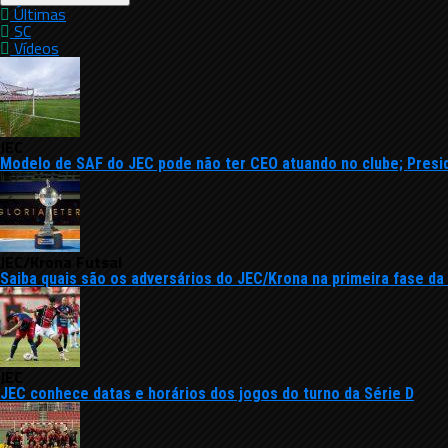
Últimas
SC
Vídeos
JEC
Modelo de SAF do JEC pode não ter CEO atuando no clube; Presi
JEC/Krona Futsal
Saiba quais são os adversários do JEC/Krona na primeira fase da
JEC
JEC conhece datas e horários dos jogos do turno da Série D