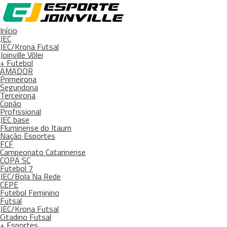
Início
JEC
JEC/Krona Futsal
Joinville Vôlei
+ Futebol
AMADOR
Primeirona
Segundona
Terceirona
Copão
Profissional
JEC base
Fluminense do Itaum
Nação Esportes
FCF
Campeonato Catarinense
COPA SC
Futebol 7
JEC/Bola Na Rede
CEPE
Futebol Feminino
Futsal
JEC/Krona Futsal
Citadino Futsal
+ Esportes