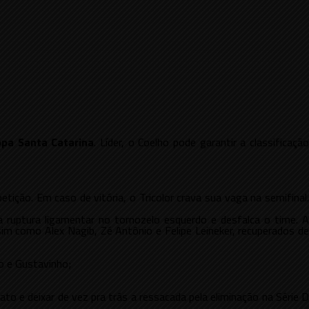
pa Santa Catarina
. Líder, o Coelho pode garantir a classificaçã
tição. Em caso de vitória, o Tricolor crava sua vaga na semifinal.
a ruptura ligamentar no tornozelo esquerdo e desfalca o time. A
sim como Alex Nagib, Zé Antônio e Felipe Leineker, recuperados de
o e Gustavinho;
to e deixar de vez pra trás a ressacada pela eliminação na Série D