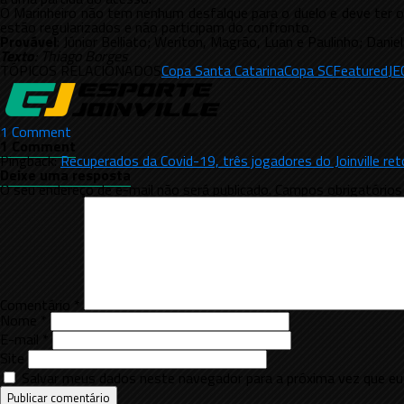
O Marinheiro não tem nenhum desfalque para o duelo e deve ter o 
estão regularizados e não participam do confronto.
Provável
: Júnior Belliato; Weriton, Magrão, Luan e Paulinho; Daniel
Texto
: Thiago Borges
TÓPICOS RELACIONADOS
Copa Santa Catarina
Copa SC
Featured
JE
1 Comment
1 Comment
Pingback:
Recuperados da Covid-19, três jogadores do Joinville ret
Deixe uma resposta
O seu endereço de e-mail não será publicado.
Campos obrigatório
Comentário
*
Nome
*
E-mail
*
Site
Salvar meus dados neste navegador para a próxima vez que eu