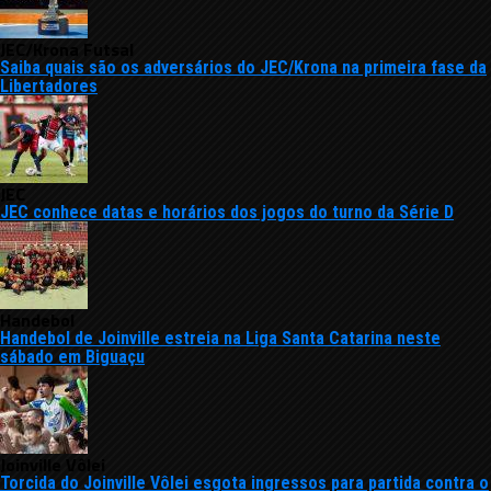
JEC/Krona Futsal
Saiba quais são os adversários do JEC/Krona na primeira fase da
Libertadores
JEC
JEC conhece datas e horários dos jogos do turno da Série D
Handebol
Handebol de Joinville estreia na Liga Santa Catarina neste
sábado em Biguaçu
Joinville Vôlei
Torcida do Joinville Vôlei esgota ingressos para partida contra o