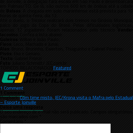
de Joinville, a delegação fará escala em São Paulo e desembarcará
em Palmas/TO. De lá, são outros 600 km de ônibus até a cidade
de
Balsas
. A chegada em solo maranhense está prevista para 10
horas de quinta-feira, dia 12.
Até o duelo, o Tricolor realizará dois treinos no Ginásio Municipal,
palco do jogo da Copa do Brasil. Pelas dificuldades logísticas,
apenas 12 jogadores foram relacionados pelo técnico
Vander
Iacovino
. Confira a lista abaixo:
Goleiros
: Willian e João Paulo;
Fixos
: Leco, Machado e Junai;
Alas
: Bruno, Bruninho, Ewerton, Thiaguinho e Gabriel Penézio;
Pivôs
: Eka e Genaro.
Texto
: Gabriel Fronzi
Foto
: Juliano Schmidt/ JEC.com.br
TÓPICOS RELACIONADOS
Featured
1 Comment
1 Comment
Pingback:
Com time misto, JEC/Krona visita o Mafra pelo Estadual
– Esporte Joinville
Deixe uma resposta
O seu endereço de e-mail não será publicado.
Campos obrigatórios
são marcados com
*
Comentário
*