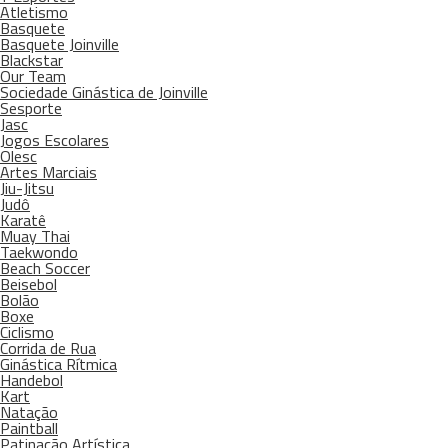
Atletismo
Basquete
Basquete Joinville
Blackstar
Our Team
Sociedade Ginástica de Joinville
Sesporte
Jasc
Jogos Escolares
Olesc
Artes Marciais
Jiu-Jitsu
Judô
Karatê
Muay Thai
Taekwondo
Beach Soccer
Beisebol
Bolão
Boxe
Ciclismo
Corrida de Rua
Ginástica Rítmica
Handebol
Kart
Natação
Paintball
Patinação Artística