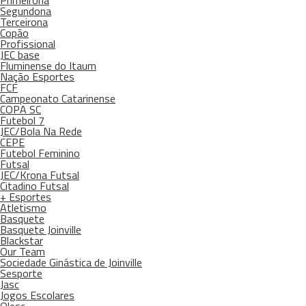
Primeirona
Segundona
Terceirona
Copão
Profissional
JEC base
Fluminense do Itaum
Nação Esportes
FCF
Campeonato Catarinense
COPA SC
Futebol 7
JEC/Bola Na Rede
CEPE
Futebol Feminino
Futsal
JEC/Krona Futsal
Citadino Futsal
+ Esportes
Atletismo
Basquete
Basquete Joinville
Blackstar
Our Team
Sociedade Ginástica de Joinville
Sesporte
Jasc
Jogos Escolares