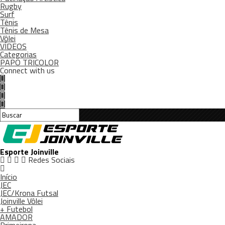
Rugby
Surf
Tênis
Tênis de Mesa
Vôlei
VÍDEOS
Categorias
PAPO TRICOLOR
Connect with us
Esporte Joinville
Redes Sociais
Início
JEC
JEC/Krona Futsal
Joinville Vôlei
+ Futebol
AMADOR