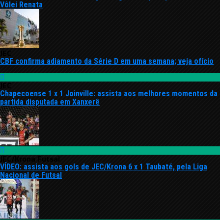
Vôlei Renata
JEC
CBF confirma adiamento da Série D em uma semana; veja ofício
JEC
Chapecoense 1 x 1 Joinville: assista aos melhores momentos da
partida disputada em Xanxerê
JEC/Krona Futsal
VÍDEO: assista aos gols de JEC/Krona 6 x 1 Taubaté, pela Liga
Nacional de Futsal