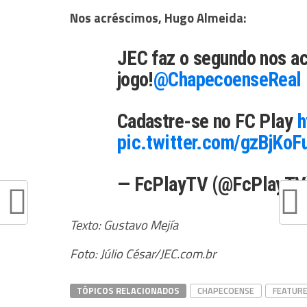
Nos acréscimos, Hugo Almeida:
JEC faz o segundo nos ac
jogo!
@ChapecoenseReal
Cadastre-se no FC Play
h
pic.twitter.com/gzBjKoF
— FcPlayTV (@FcPlayT
Texto: Gustavo Mejía
Foto: Júlio César/JEC.com.br
TÓPICOS RELACIONADOS
CHAPECOENSE
FEATUR