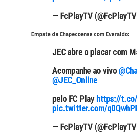
— FcPlayTV (@FcPlayT
Empate da Chapecoense com Everaldo:
JEC abre o placar com M
Acompanhe ao vivo
@Cha
@JEC_Online
pelo FC Play
https://t.c
pic.twitter.com/q0Qwh
— FcPlayTV (@FcPlayT