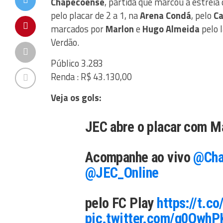
Chapecoense
, partida que marcou a estreia
pelo placar de 2 a 1, na
Arena Condá
, pelo
Ca
marcados por
Marlon
e
Hugo Almeida
pelo l
Verdão.
Público 3.283
Renda : R$ 43.130,00
Veja os gols:
JEC abre o placar com M
Acompanhe ao vivo
@Cha
@JEC_Online
pelo FC Play
https://t.c
pic.twitter.com/q0Qwh