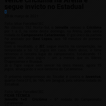
vence Criciúma na Arena e
segue invicto no Estadual
28 de março de 2021
Foto: Vitor Forcellini/JEC
No clássico 192 Norte-Sul, o
Joinville
venceu o
Criciúma
por 1 a 0, na noite deste domingo, na Arena, pela sexta
rodada do
Campeonato Catarinense
. O gol único da partida
foi anotado por
Davi Lopes
, aos 18 minutos do primeiro
tempo.
Com o resultado, o
JEC
segue invicto na competição, na
temporada e há 12 jogos em casa. Além disso, o time
retomou o terceiro lugar do campeonato, totalizando 11
pontos em cinco jogos – um a menos que os líderes
Chapecoense e Brusque.
Já o Tigre segue sem vencer há cinco meses, agora 15
jogos, amargando a vice-lanterna do Catarinense.
O próximo compromisso do Tricolor é contra o
Juventus
,
quarta-feira (31), às 16h, em Jaraguá, pela sétima rodada do
Estadual.
Foto: Vitor Forcellini/JEC
FICHA TÉCNICA
Joinville 1×0 Criciúma
– 6ª rodada do Campeonato
Catarinense