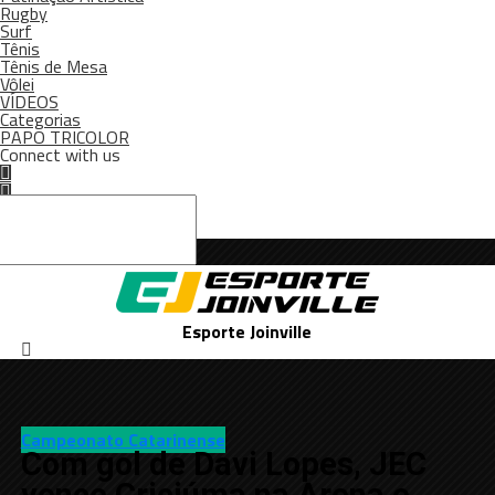
Rugby
Surf
Tênis
Tênis de Mesa
Vôlei
VÍDEOS
Categorias
PAPO TRICOLOR
Connect with us
Esporte Joinville
Campeonato Catarinense
Com gol de Davi Lopes, JEC