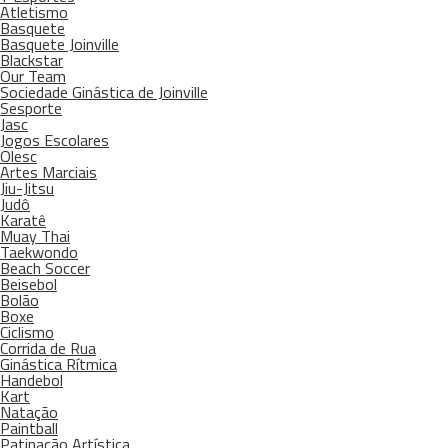
Atletismo
Basquete
Basquete Joinville
Blackstar
Our Team
Sociedade Ginástica de Joinville
Sesporte
Jasc
Jogos Escolares
Olesc
Artes Marciais
Jiu-Jitsu
Judô
Karatê
Muay Thai
Taekwondo
Beach Soccer
Beisebol
Bolão
Boxe
Ciclismo
Corrida de Rua
Ginástica Rítmica
Handebol
Kart
Natação
Paintball
Patinação Artística