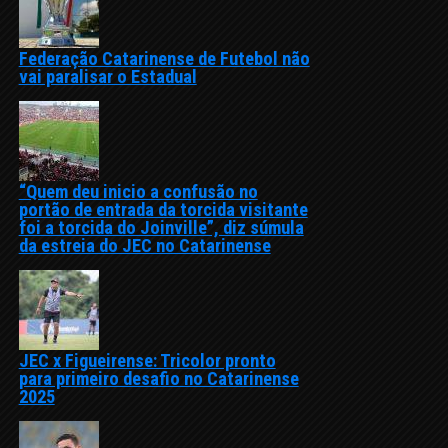
Federação Catarinense de Futebol não
vai paralisar o Estadual
“Quem deu inicio a confusão no
portão de entrada da torcida visitante
foi a torcida do Joinville”, diz súmula
da estreia do JEC no Catarinense
JEC x Figueirense: Tricolor pronto
para primeiro desafio no Catarinense
2025