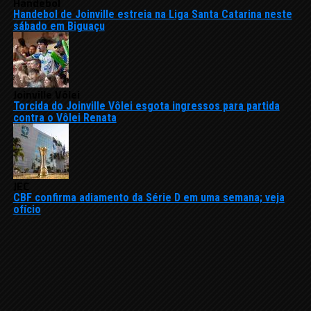
Handebol
Handebol de Joinville estreia na Liga Santa Catarina neste
sábado em Biguaçu
Joinville Vôlei
Torcida do Joinville Vôlei esgota ingressos para partida
contra o Vôlei Renata
JEC
CBF confirma adiamento da Série D em uma semana; veja
ofício