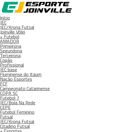
Início
JEC
JEC/Krona Futsal
Joinville Vôlei
+ Futebol
AMADOR
Primeirona
Segundona
Terceirona
Copão
Profissional
JEC base
Fluminense do Itaum
Nação Esportes
FCF
Campeonato Catarinense
COPA SC
Futebol 7
JEC/Bola Na Rede
CEPE
Futebol Feminino
Futsal
JEC/Krona Futsal
Citadino Futsal
+ Esportes