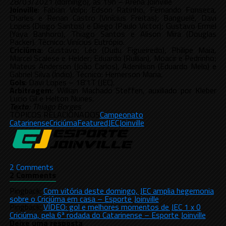
28/03/2021 (domingo), às 19h – Arena Joinville
Joinville
: Fabian Volpi; Edson Ratinho, Fernando Fonseca,
Charles e Renan Castro (Vinícius Freitas); Banguelê, Davi
Lopes (Diogo Santos) e Diego (Paulo Victor); Gustavo Ermel
(Yaya Banhoro), Thiago Santos e Alison Mira (Douglas
Packer). Técnico: Vinícius Eutrópio.
Criciúma
: Gustavo; Léo (Dudu Figueiredo), Philipe Maia,
Marcel Scalese e Helder; Eduardo (Rullian), Moacir e Pedrinho;
Mateus Anderson (João Carlos), Adenilson (Eduardo Melo) e
Gabriel Silva (Índio). Técnico: Hemerson Maria.
Gols
: Davi Lopes – 18’1T (JEC).
Arbitragem
: Willian Machado Steffen, auxiliado por Kleber
Lucio Gil e Helton Nunes.
Texto
: Thiago Borges
TÓPICOS RELACIONADOS
Campeonato
Catarinense
Criciúma
Featured
JEC
Joinville
2 Comments
2 Comments
Pingback:
Com vitória deste domingo, JEC amplia hegemonia
sobre o Criciúma em casa – Esporte Joinville
Pingback:
VÍDEO: gol e melhores momentos de JEC 1 x 0
Criciúma, pela 6ª rodada do Catarinense – Esporte Joinville
Deixe uma resposta