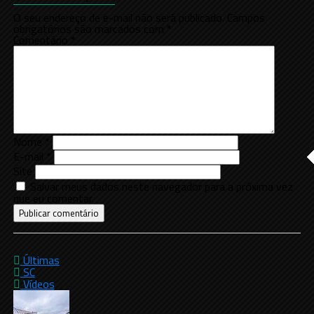
O seu endereço de e-mail não será publicado.
Campos
obrigatórios são marcados com
*
Comentário
*
Nome
*
E-mail
*
Site
Salvar meus dados neste navegador para a próxima vez
que eu comentar.
Últimas
SC
Vídeos