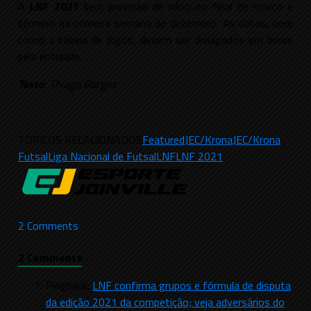
A
LNF 2021
tem previsão de início no final de março e
término na primeira semana de dezembro. As datas, bem
como a tabela de jogos, devem ser divulgados em breve
pela entidade.
Texto
: Thiago Borges
TÓPICOS RELACIONADOS
Featured
JEC/Krona
JEC/Krona
Futsal
Liga Nacional de Futsal
LNF
LNF 2021
2 Comments
2 Comments
Pingback:
LNF confirma grupos e fórmula de disputa
da edição 2021 da competição; veja adversários do