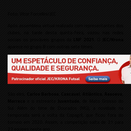
Foto: Vitor Forcellini/JEC
Após assembleia virtual realizada com representantes dos
clubes, na tarde desta quinta-feira, vazou nas redes
sociais os prováveis grupos da
LNF 2021
. O
JEC/Krona
aparece no grupo B com outras sete times.
São eles,
Carlos Barbosa
,
Cascavel
,
Atlântico
,
Assoeva
,
Marreco
e o estreante
Juventude
, de Mato Grosso do
Sul. Além do time de Dourados (MG), a novidade na
temporada será a volta da Copagril, que ficou fora do
torneio em 2020. Assim, a competição salta de 21 para
23 equipes neste ano.