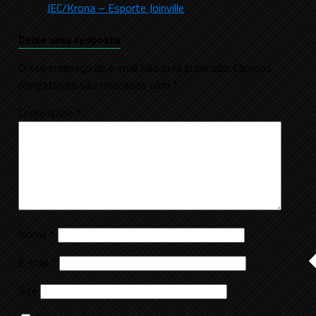
JEC/Krona – Esporte Joinville
Deixe uma resposta
O seu endereço de e-mail não será publicado.
Campos
obrigatórios são marcados com
*
Comentário
*
Nome
*
E-mail
*
Site