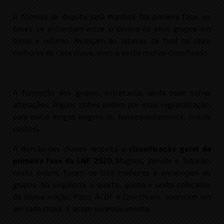
A fórmula de disputa será mantida. Na primeira fase, os
times se enfrentam entre si dentro de seus grupos em
turno e returno. Avançam às oitavas de final os cinco
melhores de cada chave, mais o sexto melhor classificado.
A formação dos grupos, entretanto, ainda pode sofrer
alterações. Alguns clubes pedem por mais regionalização,
para evitar longas viagens (e, consequentemente, reduzir
custos).
A divisão das chaves respeita a
classificação geral da
primeira fase da LNF 2020
. Magnus, Joinville e Tubarão,
nesta ordem, foram os três melhores e encabeçam os
grupos. Na sequência, o quarto, quinto e sexto colocados
da última edição, Pato, ACBF e Corinthians, aparecem um
em cada chave. E assim sucessivamente.