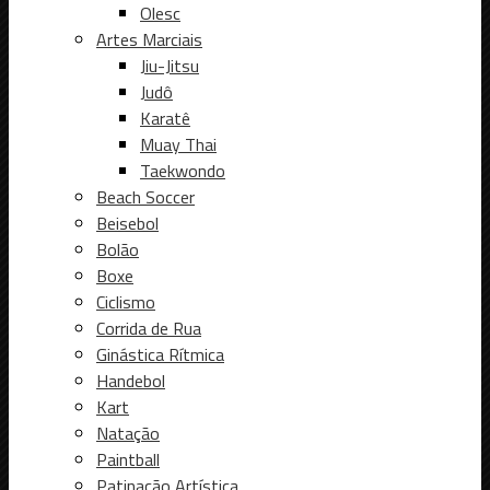
Olesc
Artes Marciais
Jiu-Jitsu
Judô
Karatê
Muay Thai
Taekwondo
Beach Soccer
Beisebol
Bolão
Boxe
Ciclismo
Corrida de Rua
Ginástica Rítmica
Handebol
Kart
Natação
Paintball
Patinação Artística