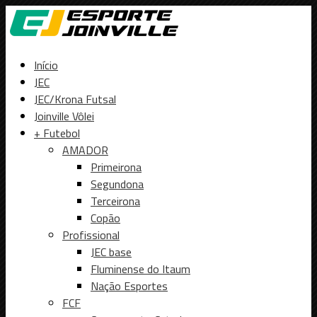
Início
JEC
JEC/Krona Futsal
Joinville Vôlei
+ Futebol
AMADOR
Primeirona
Segundona
Terceirona
Copão
Profissional
JEC base
Fluminense do Itaum
Nação Esportes
FCF